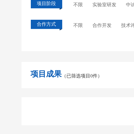
项目阶段
不限
实验室研发
中
合作方式
不限
合作开发
技术
项目成果
（已筛选项目0件）