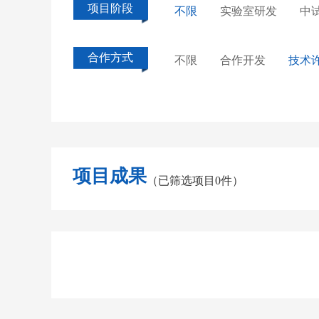
项目阶段
不限
实验室研发
中
合作方式
不限
合作开发
技术
项目成果
（已筛选项目0件）