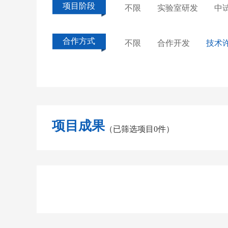
项目阶段
不限
实验室研发
中
合作方式
不限
合作开发
技术
项目成果
（已筛选项目0件）